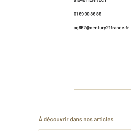
01 69 90 86 86
ag662@century21france.fr
À découvrir dans nos articles