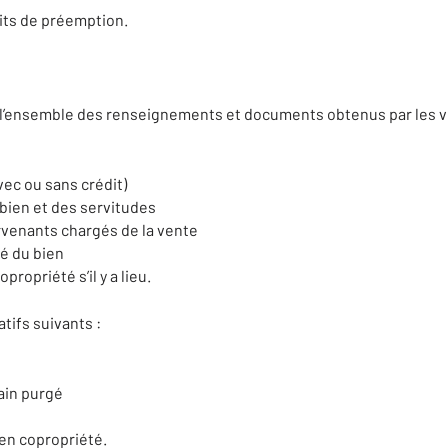
oits de préemption.
 l’ensemble des renseignements et documents obtenus par les vé
ec ou sans crédit)
 bien et des servitudes
rvenants chargés de la vente
té du bien
propriété s’il y a lieu.
catifs suivants :
ain purgé
 en copropriété.