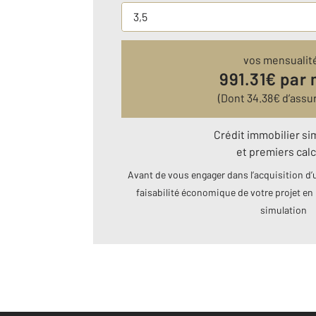
vos mensualit
991.31
€ par 
(Dont
34.38
€ d’assu
Crédit immobilier si
et premiers calc
Avant de vous engager dans l’acquisition d’u
faisabilité économique de votre projet en 
simulation