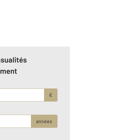
sualités
ement
€
années