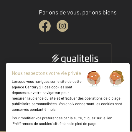
Parlons de vous, parlons biens
Votre agence est notée
Achat
Location
Vente
Gestion
9,0
/
10
9,1/10