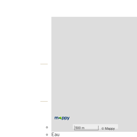
Afficher sur la carte :
Agence
Vue globale
2
Surface totale : 1156 m
Équipements
Général
Façade : 16 m
500 m
©
Mappy
Eau