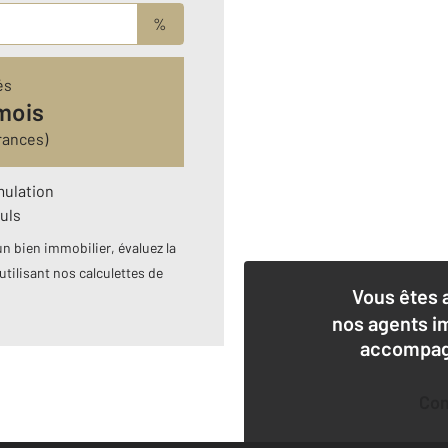
%
és
mois
rances)
mulation
uls
n bien immobilier, évaluez la
utilisant nos calculettes de
Vous êtes 
nos agents i
accompagn
Co