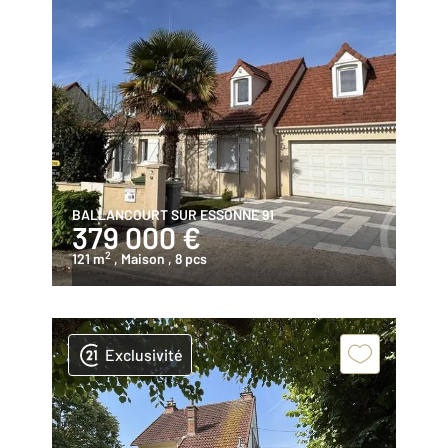
BALLANCOURT SUR ESSONNE 91
379 000 €
2
121 m
, Maison
, 8 pcs
Exclusivité