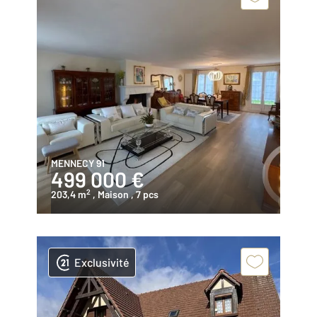
MENNECY 91
499 000 €
2
203,4 m
, Maison
, 7 pcs
Exclusivité