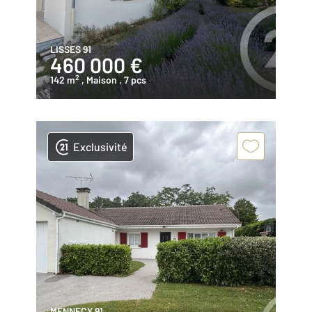
LISSES 91
460 000 €
2
142 m
, Maison
, 7 pcs
Exclusivité
MENNECY 91