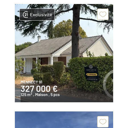
Exclusivité
MENNECY 91
327 000 €
2
125 m
, Maison
, 5 pcs