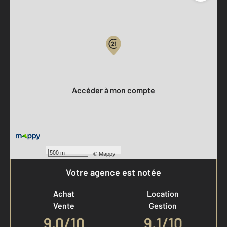
Parlons de vous, parlons biens
Votre compte :
Accéder à mon compte
500 m
©
Mappy
Votre agence est notée
Achat
Location
Vente
Gestion
9,0
/
10
9,1/10