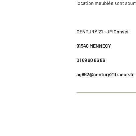
location meublée sont soumi
CENTURY 21 - JM Conseil
91540 MENNECY
01 69 90 86 86
ag662@century21france.fr