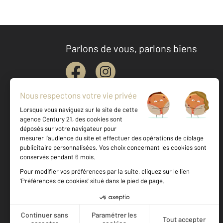
Parlons de vous, parlons biens
Votre agence est notée
Achat
Location
Vente
Gestion
9,0
/
10
9,1/10