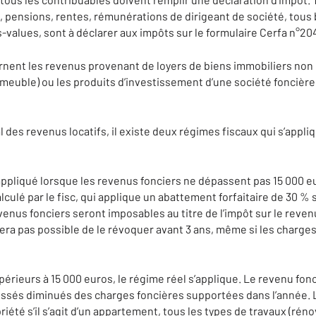
s, pensions, rentes, rémunérations de dirigeant de société, tous
s-values, sont à déclarer aux impôts sur le formulaire Cerfa n°20
rnent les revenus provenant de loyers de biens immobiliers no
immeuble) ou les produits d’investissement d’une société foncièr
 des revenus locatifs, il existe deux régimes fiscaux qui s’appliqu
appliqué lorsque les revenus fonciers ne dépassent pas 15 000 e
lculé par le fisc, qui applique un abattement forfaitaire de 30 % 
enus fonciers seront imposables au titre de l’impôt sur le revenu
 sera pas possible de le révoquer avant 3 ans, même si les charg
périeurs à 15 000 euros, le régime réel s’applique. Le revenu fonc
issés diminués des charges foncières supportées dans l’année. 
riété s’il s’agit d’un appartement, tous les types de travaux (rén