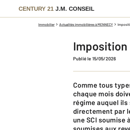
CENTURY 21
J.M. CONSEIL
Immobilier
Actualités immobilières à MENNECY
Impositi
Imposition 
Publié le 15/05/2026
Comme tous types de revenus, les revenus issus des loyers encaissés
chaque mois doive
régime auquel ils
directement par l
une SCI soumise à 
soumises aux reve