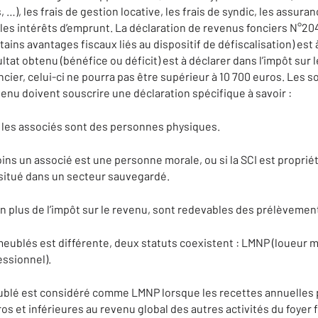
, les frais de gestion locative, les frais de syndic, les assuranc
les intérêts d’emprunt. La déclaration de revenus fonciers N°20
ains avantages fiscaux liés au dispositif de défiscalisation) est 
ultat obtenu (bénéfice ou déficit) est à déclarer dans l’impôt sur 
ncier, celui-ci ne pourra pas être supérieur à 10 700 euros. Les s
venu doivent souscrire une déclaration spécifique à savoir :
 les associés sont des personnes physiques.
ins un associé est une personne morale, ou si la SCI est propriét
itué dans un secteur sauvegardé.
en plus de l’impôt sur le revenu, sont redevables des prélèvemen
meublés est différente, deux statuts coexistent : LMNP (loueur 
ssionnel).
ublé est considéré comme LMNP lorsque les recettes annuelles p
os et inférieures au revenu global des autres activités du foyer f