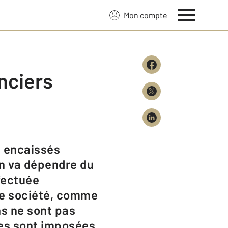
Mon compte
nciers
on va dépendre du
fectuée
une société, comme
ns ne sont pas
ées sont imposées